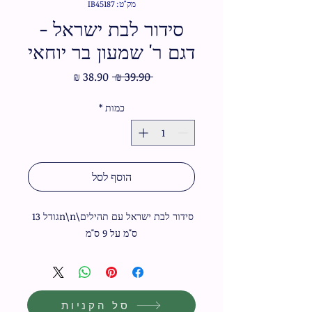
מק"ט: IB45187
סידור לבת ישראל -
דגם ר' שמעון בר יוחאי
מחיר
מחיר
 ‏39.90 ‏₪ 
רגיל
מבצע
כמות
*
הוסף לסל
סידור לבת ישראל עם תהילים\n\nגודל 13 
ס"מ על 9 ס"מ
סל הקניות