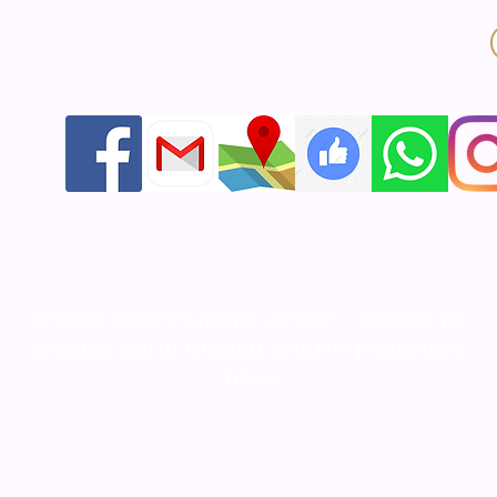
אור התודעה - יודאיקה ומתנות לאירועים שזוכרים
חנות אונליין ליודאיקה ותשמישי קדושה מעוצבים
אשדוד