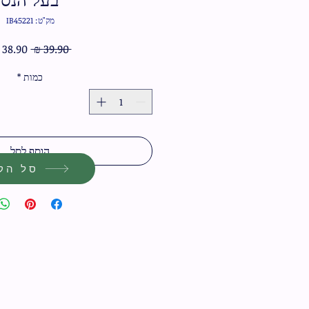
מק"ט: IB45221
מחיר
 ‏39.90 ‏₪ 
רגיל
כמות
*
הוסף לסל
סל הקנ