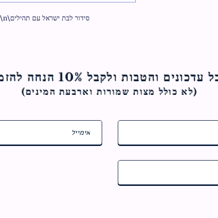
סידור לבת ישראל עם תהילים\n\nגודל 13 ס"מ על 9 ס"מ
ם והטבות ולקבל 10% הנחה להזמנה הראשונה
(לא כולל מצות ש
מורות וארבעת המינים)