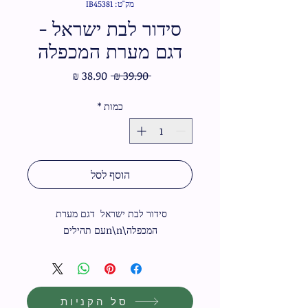
מק"ט: IB45381
סידור לבת ישראל -
דגם מערת המכפלה
מחיר
מחיר
 ‏39.90 ‏₪ 
רגיל
מבצע
כמות
*
הוסף לסל
סידור לבת ישראל  דגם מערת 
המכפלה\n\nעם תהילים
סל הקניות