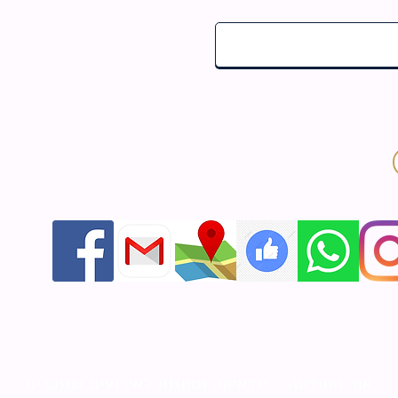
אור התודעה - יודאיקה ומתנות לאירועים שזוכרים