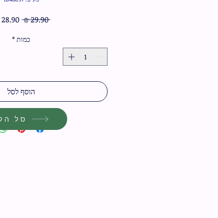
מחיר
 ‏29.90 ‏₪ 
רגיל
כמות
*
הוסף לסל
סל הקנ