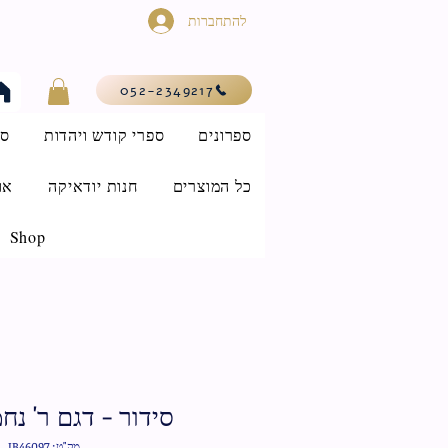
להתחברות
052-2349217
ספרונים
ספרי קודש ויהדות
סי
כל המוצרים
חנות יודאיקה
או
Shop
סידור - דגם ר' נח
מק"ט: IB46097