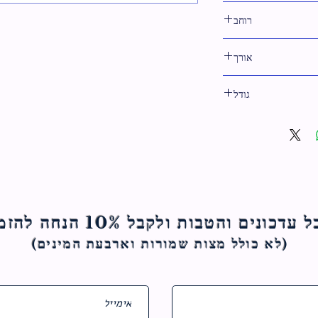
כסף
רוחב
15 ס"מ
אורך
16 ס"מ
גודל
515 ס"מ
ם והטבות ולקבל 10% הנחה להזמנה הראשונה
(לא כולל מצות ש
מורות וארבעת המינים)