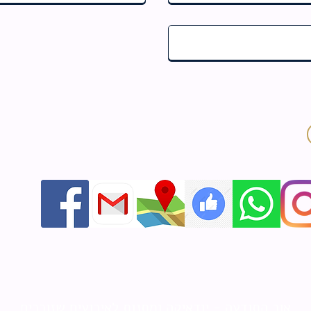
אור התודעה - יודאיקה ומתנות לאירועים שזוכרים