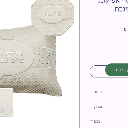
גבת
מחיר
מבצע
יות
חומר
דמוי עור
עומק
7 ס"מ
צבע