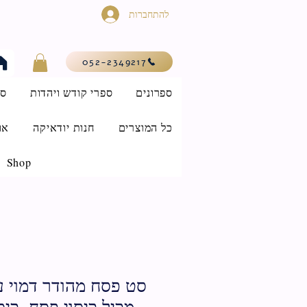
להתחברות
052-2349217
ספרונים
ספרי קודש ויהדות
סי
כל המוצרים
חנות יודאיקה
או
Shop
מכיל כיסוי פסח, כיס