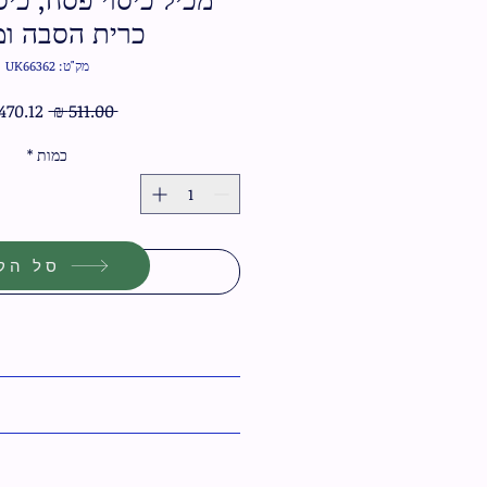
כרית הסבה ומ
מק"ט: UK66362
מחיר
 ‏511.00 ‏₪ 
רגיל
כמות
*
סל הקנ
הוסף לסל