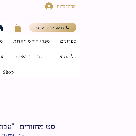
להתחברות
052-2349217
ספרונים
ספרי קודש ויהדות
סי
כל המוצרים
חנות יודאיקה
או
Shop
סט מחזורים -"עבו
מק"ט: IB47708