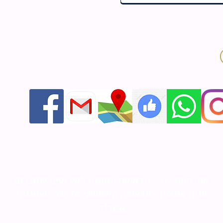
אור התודעה - יודאיקה ומתנות לאירועים שזוכרים
חנות אונליין ליודאיקה ותשמישי קדושה מעוצבים
אשדוד