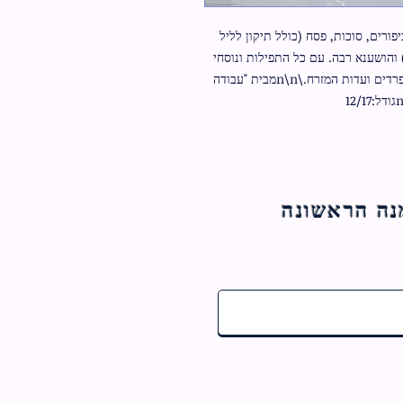
סט 5 מחזורים למועדי ישראל: ראש השנה, יום הכיפורים, סוכות, פסח (כולל תיקון לליל 
שביעי של פסח) ושבועות (כולל תיקון ליל שבועות) והושענא רבה. עם כל התפילות ונוסחי 
הקידוש לימים טובים ומועדי ישראל. לפי מנהגי הספרדים ועדות המזרח.\n\nמבית "עבודה 