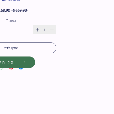
מחיר
 ‏169.90 ‏₪ 
רגיל
כמות
*
הוסף לסל
סל הקנ