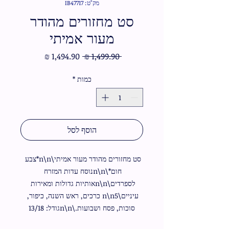
מק"ט: IB47717
סט מחזורים מהודר
מעור אמיתי
מחיר
מחיר
 ‏1,499.90 ‏₪ 
רגיל
מבצע
כמות
*
הוסף לסל
סט מחזורים מהודר מעור אמיתי\n\n*צבע 
חום*\n\nנוסח עדות המזרח 
לספרדים\n\nאותיות גדולות ומאירות 
עיניים\n\n5 כרכים, ראש השנה, כיפור, 
סוכות, פסח ושבועות.\n\nגודל: 13/18