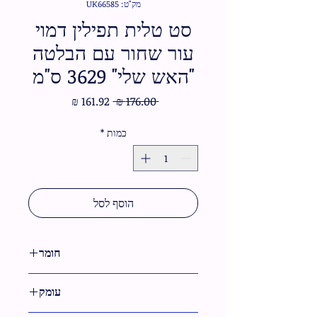
מק"ט: UK66585
סט טלית תפילין דמוי
עור שחור עם הבלטה
"האש שלי" 3629 ס"מ
מחיר
מחיר
 ‏176.00 ‏₪ 
רגיל
מבצע
כמות
*
הוסף לסל
חומר
דמוי עור
עומק