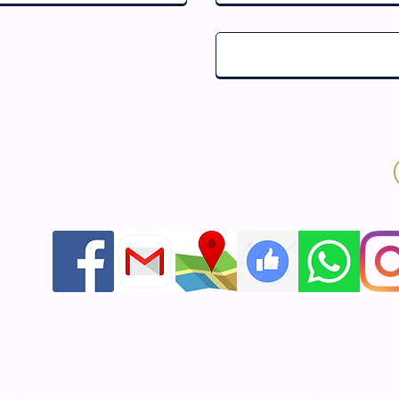
אור התודעה - יודאיקה ומתנות לאירועים שזוכרים