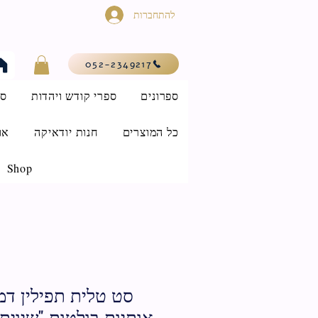
להתחברות
052-2349217
ספרונים
ספרי קודש ויהדות
סי
כל המוצרים
חנות יודאיקה
או
Shop
סט טלית תפילין דמו