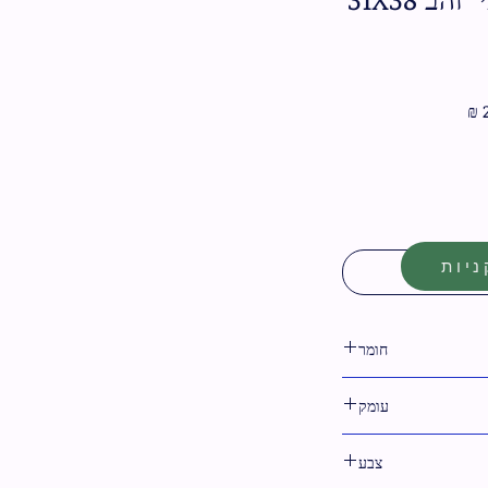
מחיר
מבצע
יות
חומר
דמוי עור
עומק
צבע