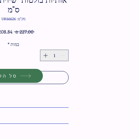
ס"מ
מק"ט: UK66626
מחיר
 ‏227.00 ‏₪ 
רגיל
כמות
*
סל הקנ
הוסף לסל