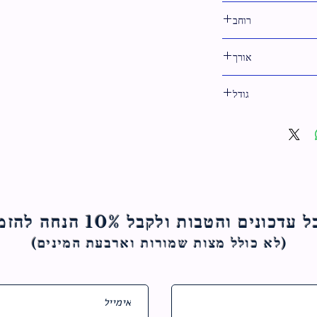
לבן
רוחב
31 ס"מ
אורך
38 ס"מ
גודל
38 ס"מ
ם והטבות ולקבל 10% הנחה להזמנה הראשונה
(לא כולל מצות ש
מורות וארבעת המינים)