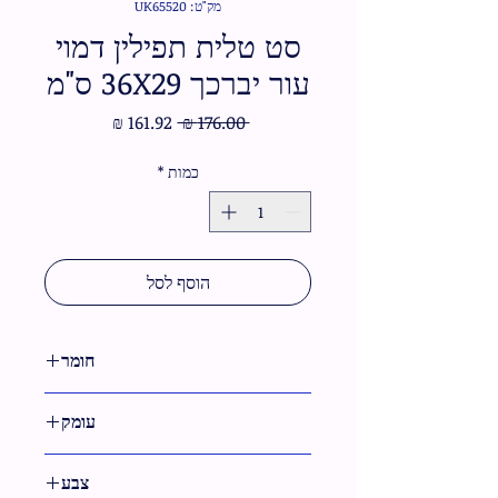
מק"ט: UK65520
סט טלית תפילין דמוי
עור יברכך 36X29 ס"מ
מחיר
מחיר
 ‏176.00 ‏₪ 
רגיל
מבצע
כמות
*
הוסף לסל
חומר
דמוי עור
עומק
צבע