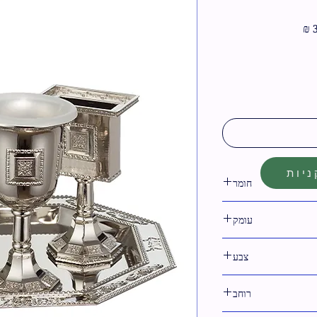
מחיר
מבצע
יות
חומר
מתכת
עומק
1 ס"מ
צבע
גימור ניקל
רוחב