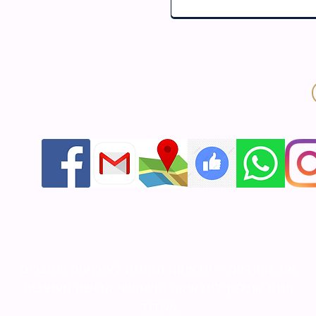
אור התודעה - יודאיקה ומתנות לאירועים שזוכרים
חנות אונליין ליודאיקה ותשמישי קדושה מעוצבים
אשדוד