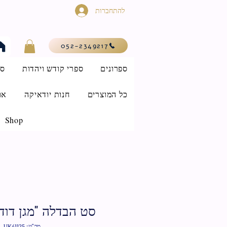
להתחברות
052-2349217
ספרונים
ספרי קודש ויהדות
סי
כל המוצרים
חנות יודאיקה
או
Shop
סט הבדלה "מגן דוד" 3 חלק
מק"ט: UK41125