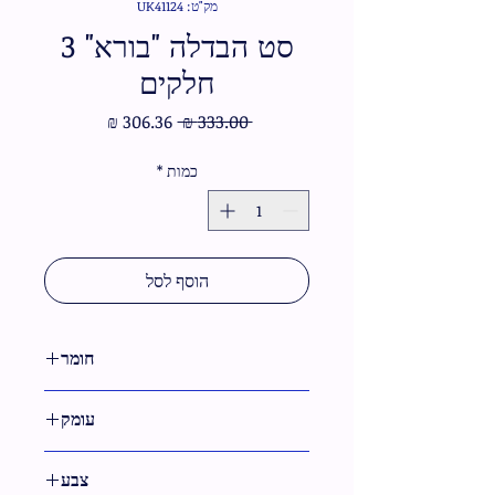
מק"ט: UK41124
סט הבדלה "בורא" 3
חלקים
מחיר
מחיר
 ‏333.00 ‏₪ 
רגיל
מבצע
כמות
*
הוסף לסל
חומר
מתכת
עומק
1 ס"מ
צבע