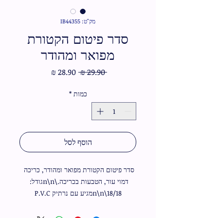
מק"ט: IB44355
סדר פיטום הקטורת
מפואר ומהודר
מחיר
מחיר
 ‏29.90 ‏₪ 
רגיל
מבצע
כמות
*
הוסף לסל
סדר פיטום הקטורת מפואר ומהודר, כריכה 
דמוי עור, הטבעות בכריכה.\n\nגודל: 
18/18\n\nמגיע עם נרתיק P.V.C