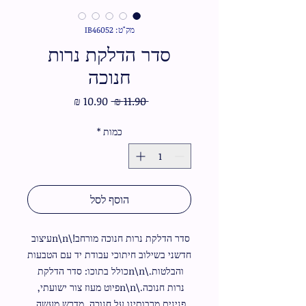
מק"ט: IB46052
סדר הדלקת נרות
חנוכה
מחיר
מחיר
 ‏11.90 ‏₪ 
רגיל
מבצע
כמות
*
הוסף לסל
סדר הדלקת נרות חנוכה מורחב!\n\nעיצוב 
חדשני בשילוב חיתוכי עבודת יד עם הטבעות 
והבלטות.\n\nכולל בתוכו: סדר הדלקת 
נרות חנוכה.\n\nפיוט מעוז צור ישועתי, 
פנינים מרבותינו על חנוכה, מדרש מעשה 