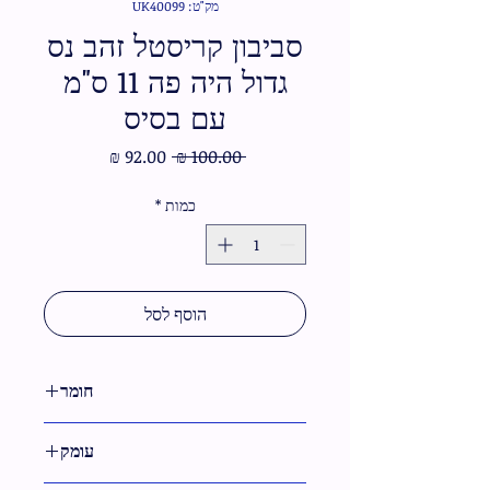
מק"ט: UK40099
סביבון קריסטל זהב נס
גדול היה פה 11 ס"מ
עם בסיס
מחיר
מחיר
 ‏100.00 ‏₪ 
רגיל
מבצע
כמות
*
הוסף לסל
חומר
קריסטל
עומק