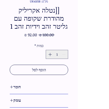
מק"ט: UK41018
[[נטלה אקריליק
מהודרת שקופה עם
גליטר זהב וידיות זהב 1
מחיר
מחיר
 ‏100.00 ‏₪ 
רגיל
מבצע
כמות
*
הוסף לסל
חומר
פרספקס
עומק