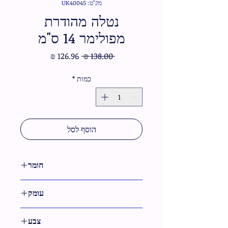
מק"ט: UK40045
נטלה מהודרת
מפולימר 14 ס"מ
מחיר
מחיר
 ‏138.00 ‏₪ 
רגיל
מבצע
כמות
*
הוסף לסל
חומר
פולירזין
עומק
צבע