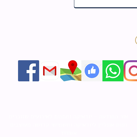
אור התודעה - יודאיקה ומתנות לאירועים שזוכרים
חנות אונליין ליודאיקה ותשמישי קדושה מעוצבים
אשדוד