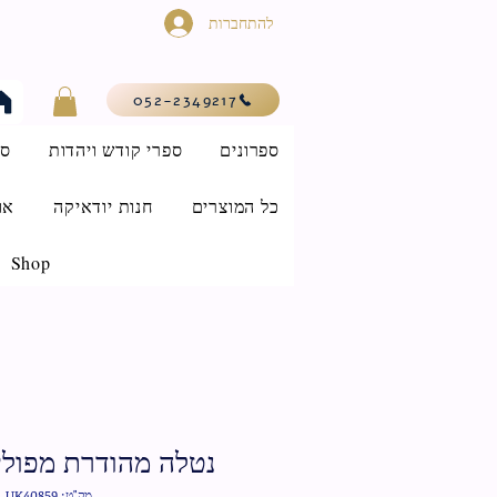
להתחברות
052-2349217
ספרונים
ספרי קודש ויהדות
סי
כל המוצרים
חנות יודאיקה
או
Shop
נטלה מהודרת מפולימר 14
מק"ט: UK40859