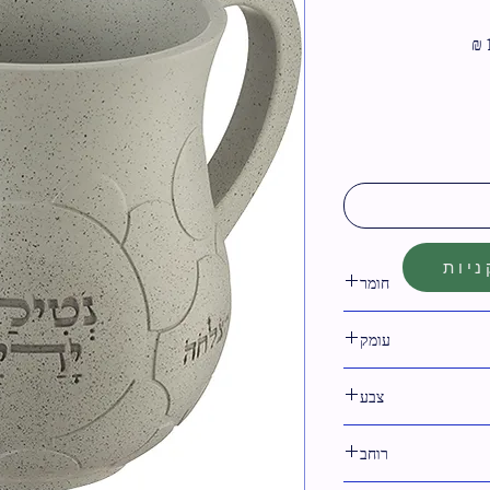
מחיר
מבצע
יות
חומר
פולירזין
עומק
צבע
לבן
רוחב