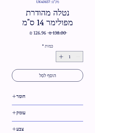
מק"ט: UK40657
נטלה מהודרת
מפולימר 14 ס"מ
מחיר
מחיר
 ‏138.00 ‏₪ 
רגיל
מבצע
כמות
*
הוסף לסל
חומר
פולירזין
עומק
29 ס"מ
צבע