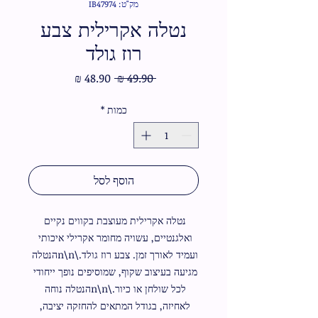
מק"ט: IB47974
נטלה אקרילית צבע
רוז גולד
מחיר
מחיר
 ‏49.90 ‏₪ 
רגיל
מבצע
כמות
*
הוסף לסל
נטלה אקרילית מעוצבת בקווים נקיים 
ואלגנטיים, עשויה מחומר אקרילי איכותי 
ועמיד לאורך זמן. צבע רוז גולד.\n\nהנטלה 
מגיעה בעיצוב שקוף, שמוסיפים נופך ייחודי 
לכל שולחן או כיור.\n\nהנטלה נוחה 
לאחיזה, בגודל המתאים להחזקה יציבה, 