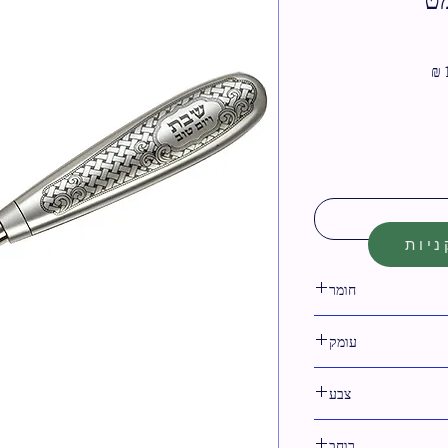
מחיר
מבצע
יות
חומר
פלסטיק
עומק
צבע
0
רוחב