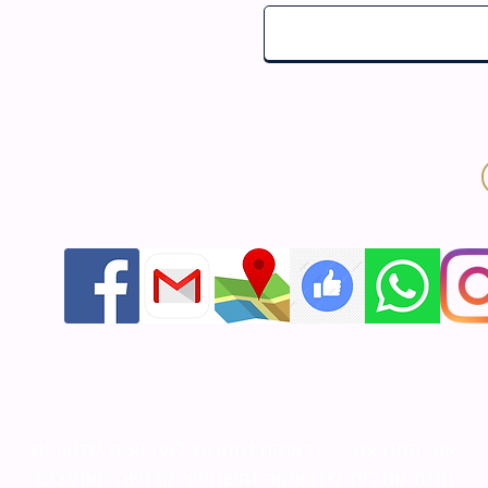
אור התודעה - יודאיקה ומתנות לאירועים שזוכרים
חנות אונליין ליודאיקה ותשמישי קדושה מעוצבים