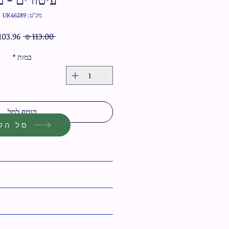
מק"ט: UK46289
מחיר
 ‏113.00 ‏₪ 
רגיל
כמות
*
הוסף לסל
סל הקנ