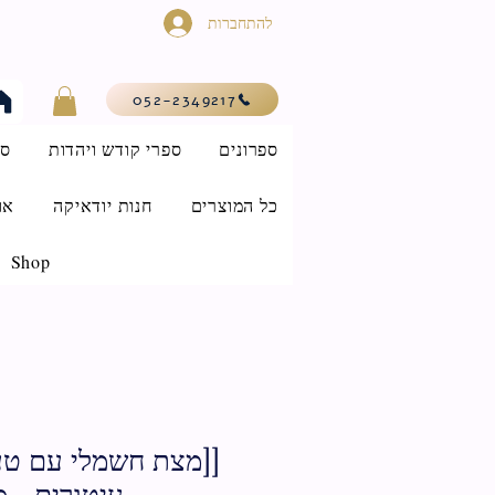
להתחברות
052-2349217
ספרונים
ספרי קודש ויהדות
סי
כל המוצרים
חנות יודאיקה
או
Shop
עיטורים - 