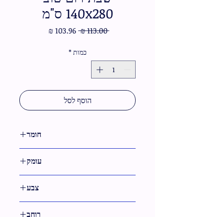
140x280 ס"מ
מחיר
מחיר
 ‏113.00 ‏₪ 
רגיל
מבצע
כמות
*
הוסף לסל
חומר
בד
עומק
0.01 ס"מ
צבע
לבן
רוחב