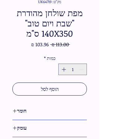
מק"ט: UK64719
מפת שולחן מהודרת
"שבת ויום טוב"
140X350 ס"מ
מחיר
מחיר
 ‏113.00 ‏₪ 
רגיל
מבצע
כמות
*
הוסף לסל
חומר
בד
עומק