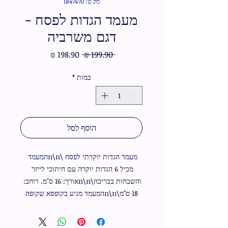
מק"ט: IB47470
מעמד הגדות לפסח -
דגם משרביה
מחיר
מחיר
 ‏199.90 ‏₪ 
רגיל
מבצע
כמות
*
הוסף לסל
מעמד הגדות יוקרתי לפסח \n\nהמעמד 
מכיל 6 הגדות יוקרה עם חיתוכי לייזר 
והשבחות בכריכה\n\nאורך: 16 ס"מ. רוחב: 
18 ס"מ\n\nהמעמד מגיע בקופסא שקופה