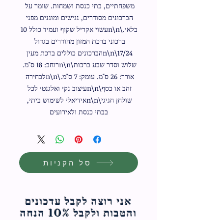
משפחתיים, בתי כנסת ושמחות. שומר על 
הברכונים מסודרים, נגישים ומוגנים מפני 
בלאי.\n\nעשוי אקריל שקוף ועמיד כולל 10 
ברכוני ברכת המזון מהודרים בגדול 
17/24\n\nהברכונים כוללים ברכת מעין 
שלוש וסדר שבע ברכות\n\nרוחב: 18 ס"מ. 
אורך: 26 ס"מ. עומק: 7 ס"מ.\n\nלבחירה 
זהב או כסף\n\nעיצוב נקי ואלגנטי לכל 
שולחן חגיגי\n\nאידיאלי לשימוש ביתי, 
בבתי כנסת ולאירועים
סל הקניות
אני רוצה לקבל עדכונים
והטבות ולקבל 10% הנחה