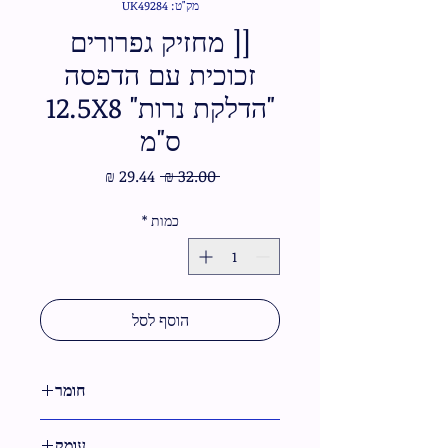
מק"ט: UK49284
[[ מחזיק גפרורים
זכוכית עם הדפסה
"הדלקת נרות" 12.5X8
ס"מ
מחיר
מחיר
 ‏32.00 ‏₪ 
רגיל
מבצע
כמות
*
הוסף לסל
חומר
זכוכית
עומק