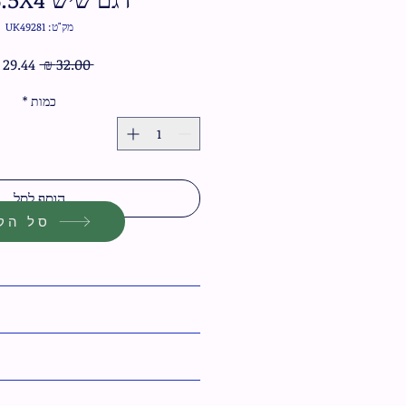
מק"ט: UK49281
מחיר
 ‏32.00 ‏₪ 
רגיל
כמות
*
הוסף לסל
סל הקנ