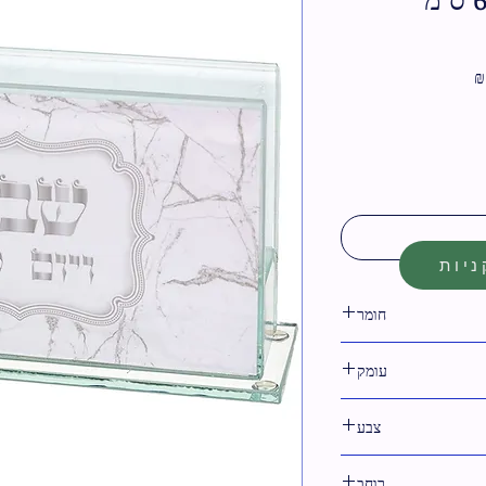
מחיר
מבצע
יות
חומר
זכוכית
עומק
צבע
קרם
רוחב