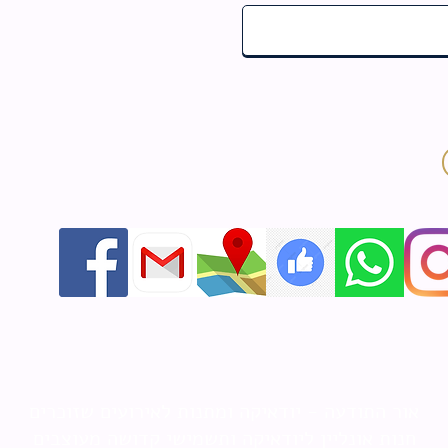
אור התודעה - יודאיקה ומתנות לאירועים שזוכרים
חנות אונליין ליודאיקה ותשמישי קדושה מעוצבים