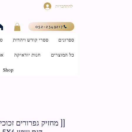
להתחברות
052-2349217
ספרונים
ספרי קודש ויהדות
סי
כל המוצרים
חנות יודאיקה
או
Shop
[[ מחזיק גפרורים זכו
דגם שיש 6.5X4 ס"מ