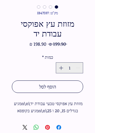
מק"ט: IB47597
מזוזת עץ אפוקסי
עבודת יד
מחיר
מחיר
 ‏199.90 ‏₪ 
רגיל
מבצע
כמות
*
הוסף לסל
מזוזת עץ אפוקסי טבעי עבודת יד\n\nמגיע 
בגדלים 15, 20 ו 25\n\nמגיע בקופסא