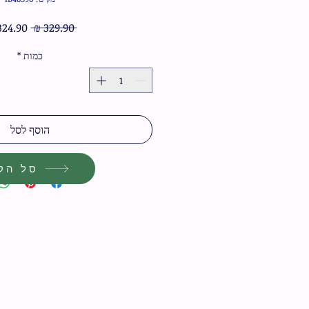
מחיר
 ‏329.90 ‏₪ 
רגיל
כמות
*
הוסף לסל
סל הקנ