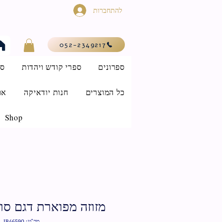
להתחברות
052-2349217
ספרונים
ספרי קודש ויהדות
סי
כל המוצרים
חנות יודאיקה
או
Shop
מזוזה מפוארת דגם סורנט
מק"ט: IB46590