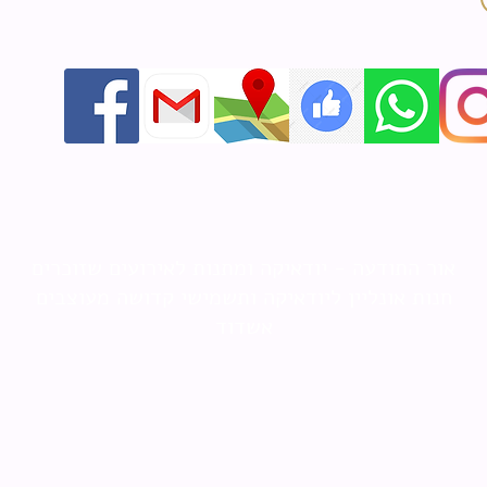
אור התודעה - יודאיקה ומתנות לאירועים שזוכרים
חנות אונליין ליודאיקה ותשמישי קדושה מעוצבים
אשדוד