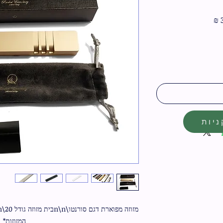
מחיר
מבצע
יות
המזוזות*