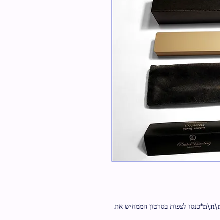
מזוזה מפוארת דגם סורנטו\n\nבית מזוזה גודל 20\n\n\n*כנסו לצפות בסרטון הממחיש את 