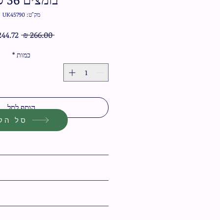
מק"ט: UK45790
מחיר
 ‏266.00 ‏₪ 
רגיל
כמות
*
הוסף לסל
סל הקנ