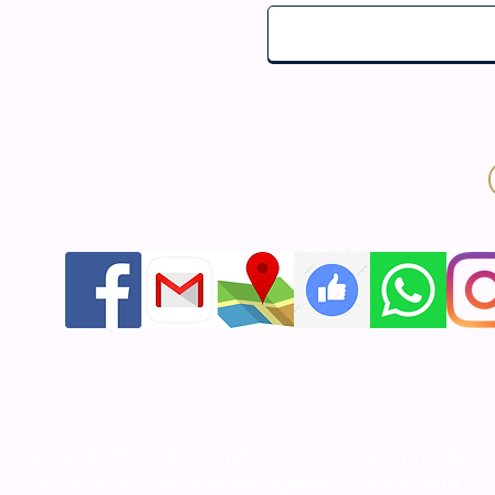
אור התודעה - יודאיקה ומתנות לאירועים שזוכרים
חנות אונליין ליודאיקה ותשמישי קדושה מעוצבים