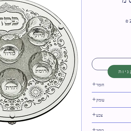
מחיר
מבצע
יות
חומר
זכוכית
עומק
צבע
לבן
רוחב