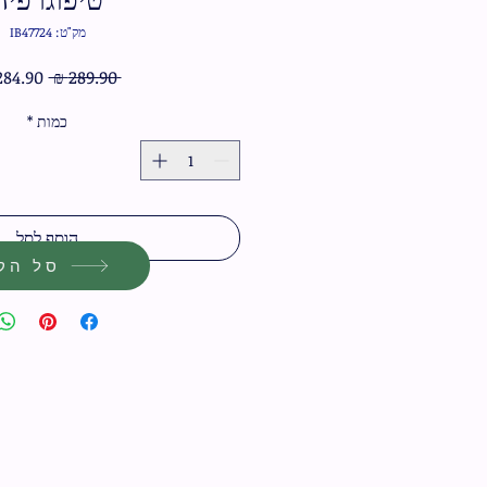
מק"ט: IB47724
מחיר
 ‏289.90 ‏₪ 
רגיל
כמות
*
הוסף לסל
סל הקנ