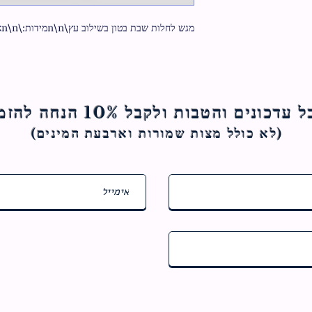
מגש לחלות שבת בטון בשילוב עץ\n\nמידות:\n\nאורך 40 ס"מ | רוחב 30 ס"מ | גובה 2 ס"מ
ם והטבות ולקבל 10% הנחה להזמנה הראשונה
(לא כולל מצות ש
מורות וארבעת המינים)