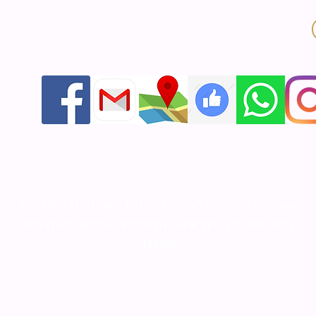
אור התודעה - יודאיקה ומתנות לאירועים שזוכרים
חנות אונליין ליודאיקה ותשמישי קדושה מעוצבים
אשדוד