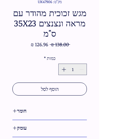
מק"ט: UK47906
מגש זכוכית מהודר עם
מראה ונצנצים 35X23
ס"מ
מחיר
מחיר
 ‏138.00 ‏₪ 
רגיל
מבצע
כמות
*
הוסף לסל
חומר
זכוכית
עומק