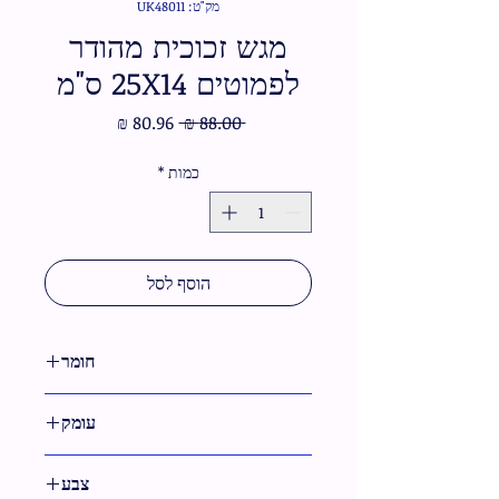
מק"ט: UK48011
מגש זכוכית מהודר
לפמוטים 25X14 ס"מ
מחיר
מחיר
 ‏88.00 ‏₪ 
רגיל
מבצע
כמות
*
הוסף לסל
חומר
זכוכית
עומק
14 ס"מ
צבע