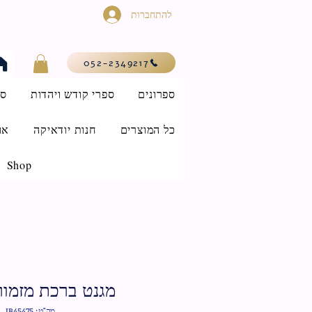
להתחברות
052-2349217
ספרונים
ספרי קודש ויהדות
סי
כל המוצרים
חנות יודאיקה
או
Shop
מגנט ברכת מזמור
מק"ט: IB45475