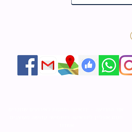
אור התודעה - יודאיקה ומתנות לאירועים שזוכרים
חנות אונליין ליודאיקה ותשמישי קדושה מעוצבים
אשדוד