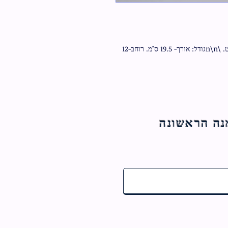
ברכת מזמור לתודה מודפסת בעיצוב ייחודי על מגנט. \n\nגודל: אורך- 19.5 ס"מ. רוחב-12 