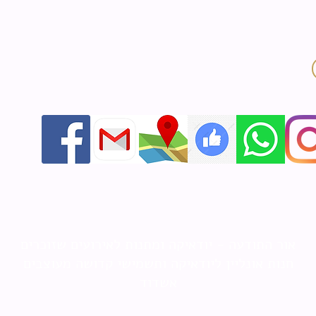
אור התודעה - יודאיקה ומתנות לאירועים שזוכרים
חנות אונליין ליודאיקה ותשמישי קדושה מעוצבים
אשדוד