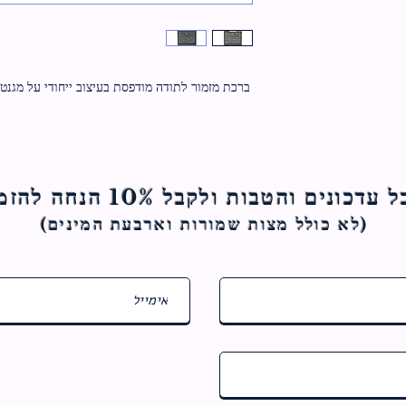
ברכת מזמור לתודה מודפסת בעיצוב ייחודי על מגנט. \n\nגודל: אורך- 16 ס"מ. רוחב- 9 
ם והטבות ולקבל 10% הנחה להזמנה הראשונה
(לא כולל מצות ש
מורות וארבעת המינים)