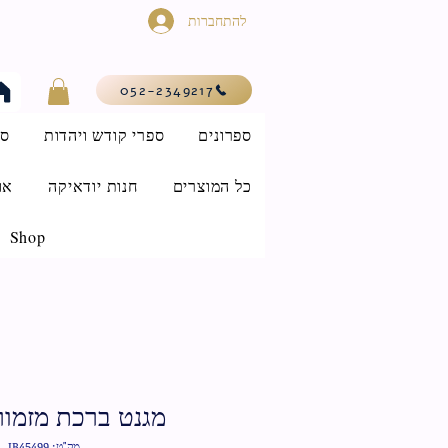
להתחברות
052-2349217
ספרונים
ספרי קודש ויהדות
סי
כל המוצרים
חנות יודאיקה
או
Shop
מגנט ברכת מזמור
מק"ט: IB45499