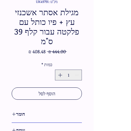
מק"ט: UK49791
מגילת אסתר אשכנזי
עץ + פיו כותל עם
פלקטה עבור קלף 39
ס"מ
מחיר
מחיר
 ‏444.00 ‏₪ 
רגיל
מבצע
כמות
*
הוסף לסל
חומר
עץ,דמוי עור,קטיפה
עומק