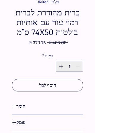
מק"ט: UK66451
כרית מהודרת לברית
דמוי עור עם אותיות
בולטות 74X50 ס"מ
מחיר
מחיר
 ‏403.00 ‏₪ 
רגיל
מבצע
כמות
*
הוסף לסל
חומר
דמוי עור
עומק