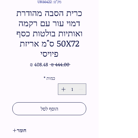
מק"ט: UK66422
כרית הסבה מהודרת
דמוי עור עם רקמה
ואותיות בולטות כסף
50X72 ס"מ אריזת
פיויסי
מחיר
מחיר
 ‏444.00 ‏₪ 
רגיל
מבצע
כמות
*
הוסף לסל
חומר