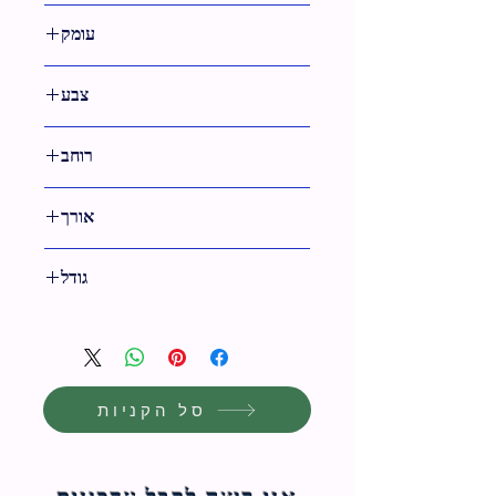
דמוי עור
עומק
צבע
רוחב
50 ס"מ
אורך
72 ס"מ
גודל
72 ס"מ
סל הקניות