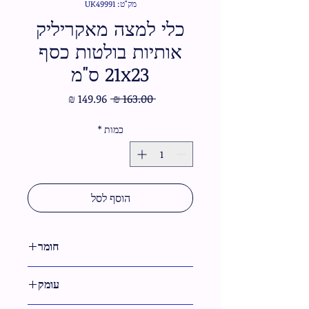
מק"ט: UK49991
כלי למצה מאקריליק
אותיות בולטות כסף
21x23 ס"מ
מחיר
מחיר
 ‏163.00 ‏₪ 
רגיל
מבצע
כמות
*
הוסף לסל
חומר
פרספקס
עומק