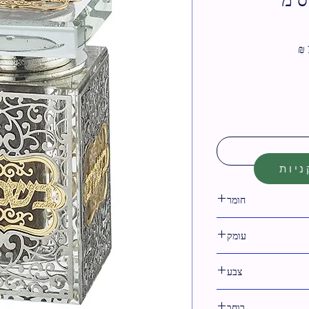
מחיר
מבצע
יות
חומר
קריסטל
עומק
6 ס"מ
צבע
טבעי
רוחב