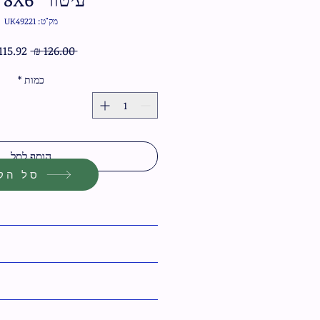
מק"ט: UK49221
מחיר
 ‏126.00 ‏₪ 
רגיל
כמות
*
הוסף לסל
סל הקנ