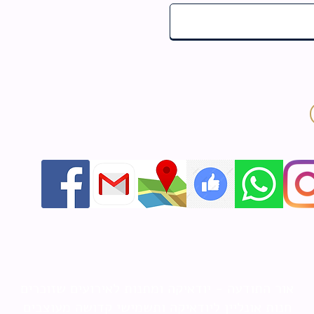
אור התודעה - יודאיקה ומתנות לאירועים שזוכרים
חנות אונליין ליודאיקה ותשמישי קדושה מעוצבים