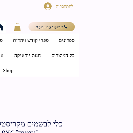
להתחברות
052-2349217
ספרונים
ספרי קודש ויהדות
סי
כל המוצרים
חנות יודאיקה
או
Shop
כלי לבשמים מקריסטל
"עיטור" 8X6 ס"מ