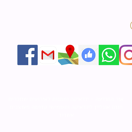
אור התודעה - יודאיקה ומתנות לאירועים שזוכרים
חנות אונליין ליודאיקה ותשמישי קדושה מעוצבים
אשדוד