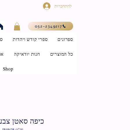
להתחברות
052-2349217
ספרונים
ספרי קודש ויהדות
סי
כל המוצרים
חנות יודאיקה
או
Shop
כיפה סאטן צבע
מק"ט: IB48428