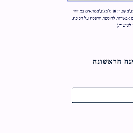
כיפה סאטן צבע אפור\n\nאיכותיות כולל ביטנה\n\nקוטר: 18 ס"מ\n\nמתאים במיוחד 
כמזכרת לבר מצווה שבת חתן ועליה לתורה\n\nיש אפשרות להוספת הדפסה על הכיפה. 
לאישור:)