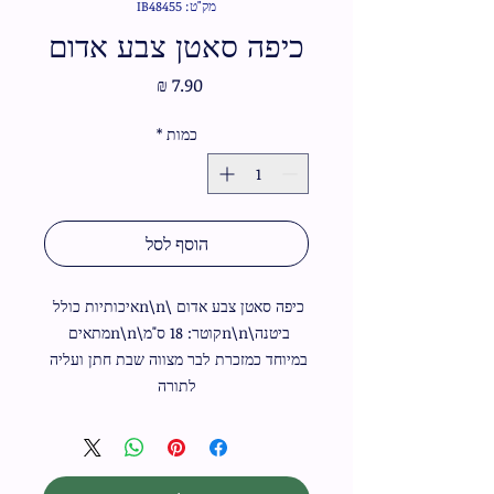
מק"ט: IB48455
כיפה סאטן צבע אדום
מחיר
כמות
*
הוסף לסל
כיפה סאטן צבע אדום \n\nאיכותיות כולל 
ביטנה\n\nקוטר: 18 ס"מ\n\nמתאים 
במיוחד כמזכרת לבר מצווה שבת חתן ועליה 
לתורה