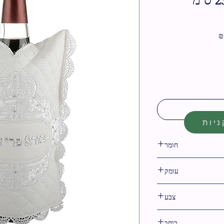
מחיר
מבצע
יות
חומר
דמוי עור
עומק
צבע
לבן,קרם
רוחב