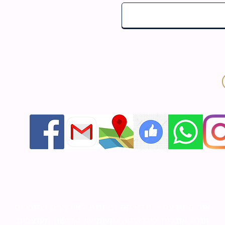
אור התודעה - יודאיקה ומתנות לאירועים שזוכרים
חנות אונליין ליודאיקה ותשמישי קדושה מעוצבים