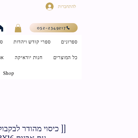
להתחברות
052-2349217
ספרונים
ספרי קודש ויהדות
סי
כל המוצרים
חנות יודאיקה
או
Shop
[[ כיסוי מהודר לבקבוק 
עם אבנים 23X16 ס"מ