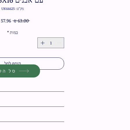
מק"ט: UK66625
מחיר
 ‏63.00 ‏₪ 
רגיל
כמות
*
הוסף לסל
סל הקנ