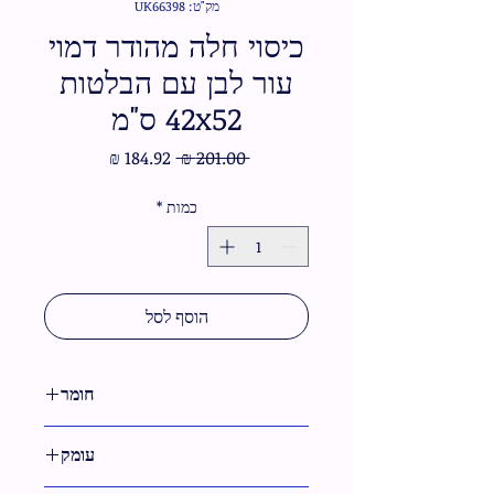
מק"ט: UK66398
כיסוי חלה מהודר דמוי
עור לבן עם הבלטות
42x52 ס"מ
מחיר
מחיר
 ‏201.00 ‏₪ 
רגיל
מבצע
כמות
*
הוסף לסל
חומר
דמוי עור
עומק