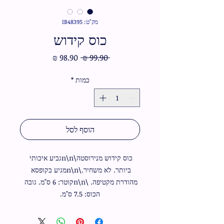
מק"ט: IB48395
כוס קידוש
מחיר
מחיר
 ‏99.90 ‏₪ 
רגיל
מבצע
כמות
*
הוסף לסל
כוס קידוש מנירוסטה\n\nגביע איכותי 
ביותר. לא משחיר.\n\nמגיע בקופסא 
מהודרת מקטיפה. \n\nקוטר: 6 ס"מ. גובה 
הכוס: 7.5 ס"מ.