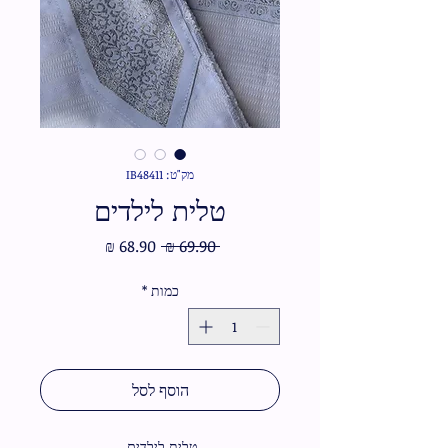
מק"ט: IB48411
טלית לילדים
מחיר
מחיר
 ‏69.90 ‏₪ 
רגיל
מבצע
כמות
*
הוסף לסל