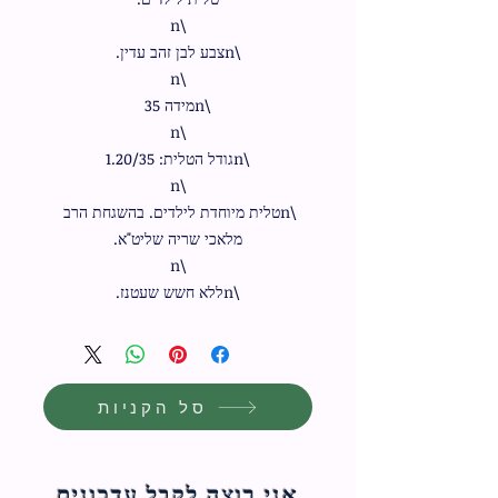
\nטלית מיוחדת לילדים. בהשגחת הרב 
\nללא חשש שעטנז.
סל הקניות
אני רוצה לקבל עדכונים