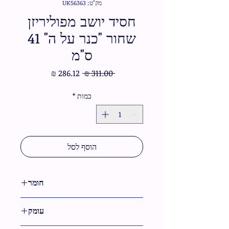
מק"ט: UK56363
חסיד יושב מפוליריזן
שחור "כנר על ה" 41
ס"מ
מחיר
מחיר
 ‏311.00 ‏₪ 
רגיל
מבצע
כמות
*
הוסף לסל
חומר
פולירזין
עומק