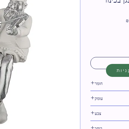
מחיר
מבצע
יות
חומר
בד,פולירזין
עומק
צבע
לבן,כסף
רוחב