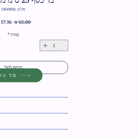
מק"ט: UK49932
מחיר
 ‏63.00 ‏₪ 
רגיל
כמות
*
הוסף לסל
סל הקנ