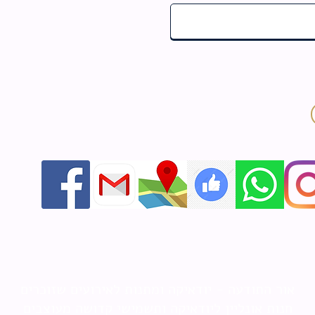
אור התודעה - יודאיקה ומתנות לאירועים שזוכרים
חנות אונליין ליודאיקה ותשמישי קדושה מעוצבים