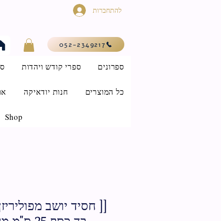
להתחברות
052-2349217
ספרונים
ספרי קודש ויהדות
סי
כל המוצרים
חנות יודאיקה
או
Shop
[[ חסיד יושב מפוליריזן
בד כסף 25 ס"מ מנגן בכינור