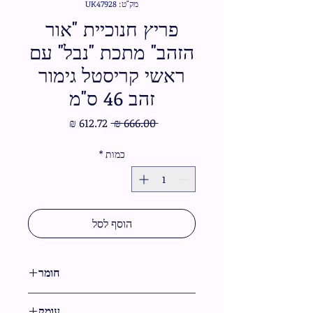
מק"ט: UK47928
פריץ חנוכיית "אור
הזהב" מתכת "נבל" עם
ראשי קריסטל גימור
זהב 46 ס"מ
מחיר
מחיר
 ‏666.00 ‏₪ 
רגיל
מבצע
כמות
*
הוסף לסל
חומר
מתכת
עומק