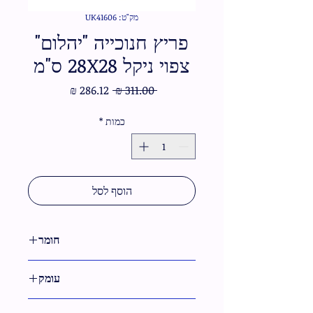
מק"ט: UK41606
פריץ חנוכייה "יהלום"
צפוי ניקל 28X28 ס"מ
מחיר
מחיר
 ‏311.00 ‏₪ 
רגיל
מבצע
כמות
*
הוסף לסל
חומר
מתכת
עומק
10 ס"מ